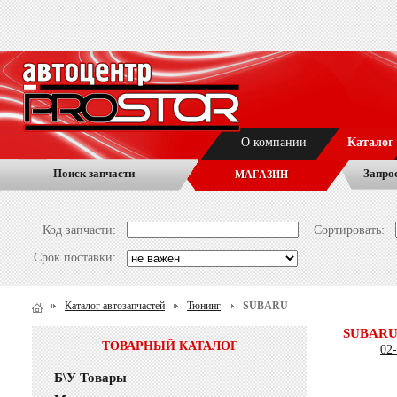
О компании
Каталог
Поиск запчасти
Запро
МАГАЗИН
Код запчасти:
Сортировать:
Срок поставки:
Каталог автозапчастей
Тюнинг
SUBARU
SUBAR
ТОВАРНЫЙ КАТАЛОГ
02
Б\У Товары